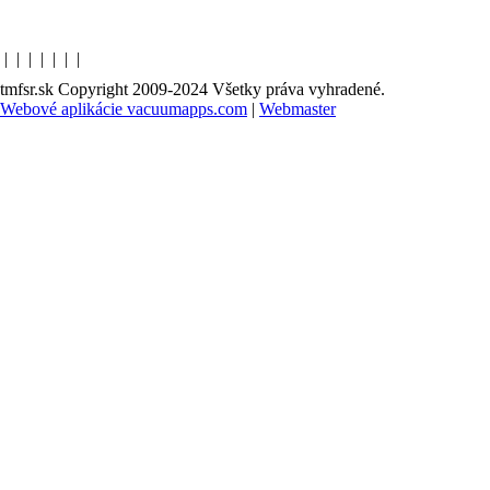
|
|
|
|
|
|
|
tmfsr.sk Copyright 2009-2024 Všetky práva vyhradené.
Webové aplikácie vacuumapps.com
|
Webmaster