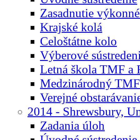
Zasadnutie výkonn
Krajské kolá
Celoštátne kolo
Výberové sústreden
Letná škola TMF a
Medzinárodný TMF
Verejné obstarávani
2014 - Shrewsbury, U
Zadania úloh
Úvodné sústredenie