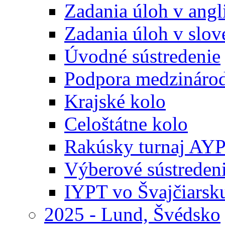
Zadania úloh v ang
Zadania úloh v slo
Úvodné sústredenie
Podpora medzináro
Krajské kolo
Celoštátne kolo
Rakúsky turnaj AY
Výberové sústreden
IYPT vo Švajčiarsk
2025 - Lund, Švédsko