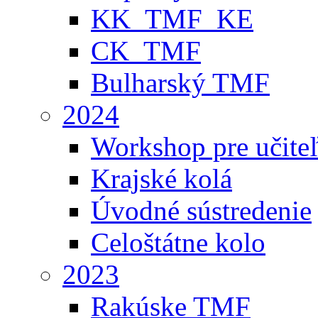
KK_TMF_KE
CK_TMF
Bulharský TMF
2024
Workshop pre učite
Krajské kolá
Úvodné sústredenie
Celoštátne kolo
2023
Rakúske TMF