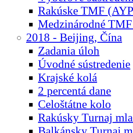
Rakúske TMF (AYP
Medzinárodné TMF
2018 - Beijing, Čína
Zadania úloh
Úvodné sústredenie
Krajské kolá
2 percentá dane
Celoštátne kolo
Rakúsky Turnaj mla
Balkánsky Turnaj m