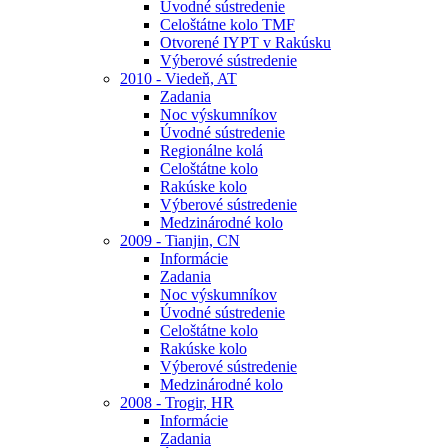
Úvodné sústredenie
Celoštátne kolo TMF
Otvorené IYPT v Rakúsku
Výberové sústredenie
2010 - Viedeň, AT
Zadania
Noc výskumníkov
Úvodné sústredenie
Regionálne kolá
Celoštátne kolo
Rakúske kolo
Výberové sústredenie
Medzinárodné kolo
2009 - Tianjin, CN
Informácie
Zadania
Noc výskumníkov
Úvodné sústredenie
Celoštátne kolo
Rakúske kolo
Výberové sústredenie
Medzinárodné kolo
2008 - Trogir, HR
Informácie
Zadania