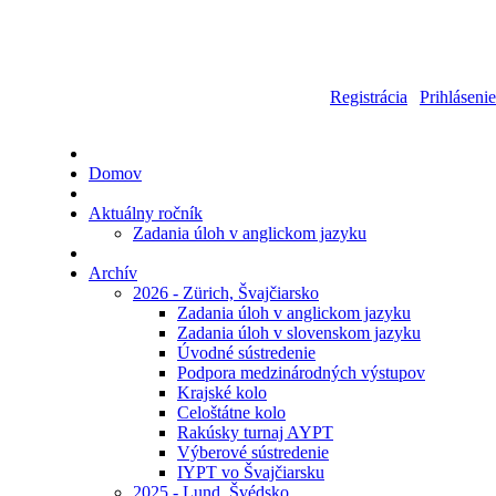
Registrácia
|
Prihlásenie
Domov
Aktuálny ročník
Zadania úloh v anglickom jazyku
Archív
2026 - Zürich, Švajčiarsko
Zadania úloh v anglickom jazyku
Zadania úloh v slovenskom jazyku
Úvodné sústredenie
Podpora medzinárodných výstupov
Krajské kolo
Celoštátne kolo
Rakúsky turnaj AYPT
Výberové sústredenie
IYPT vo Švajčiarsku
2025 - Lund, Švédsko