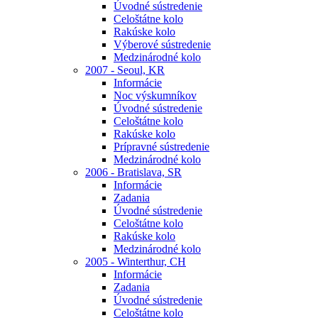
Úvodné sústredenie
Celoštátne kolo
Rakúske kolo
Výberové sústredenie
Medzinárodné kolo
2007 - Seoul, KR
Informácie
Noc výskumníkov
Úvodné sústredenie
Celoštátne kolo
Rakúske kolo
Prípravné sústredenie
Medzinárodné kolo
2006 - Bratislava, SR
Informácie
Zadania
Úvodné sústredenie
Celoštátne kolo
Rakúske kolo
Medzinárodné kolo
2005 - Winterthur, CH
Informácie
Zadania
Úvodné sústredenie
Celoštátne kolo