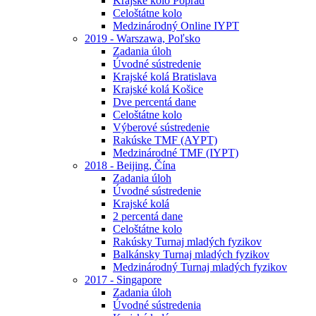
Krajské kolo Poprad
Celoštátne kolo
Medzinárodný Online IYPT
2019 - Warszawa, Poľsko
Zadania úloh
Úvodné sústredenie
Krajské kolá Bratislava
Krajské kolá Košice
Dve percentá dane
Celoštátne kolo
Výberové sústredenie
Rakúske TMF (AYPT)
Medzinárodné TMF (IYPT)
2018 - Beijing, Čína
Zadania úloh
Úvodné sústredenie
Krajské kolá
2 percentá dane
Celoštátne kolo
Rakúsky Turnaj mladých fyzikov
Balkánsky Turnaj mladých fyzikov
Medzinárodný Turnaj mladých fyzikov
2017 - Singapore
Zadania úloh
Úvodné sústredenia