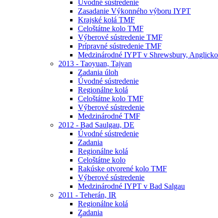
Úvodné sústredenie
Zasadanie Výkonného výboru IYPT
Krajské kolá TMF
Celoštátne kolo TMF
Výberové sústredenie TMF
Prípravné sústredenie TMF
Medzinárodné IYPT v Shrewsbury, Anglicko
2013 - Taoyuan, Tajvan
Zadania úloh
Úvodné sústredenie
Regionálne kolá
Celoštátne kolo TMF
Výberové sústredenie
Medzinárodné TMF
2012 - Bad Saulgau, DE
Úvodné sústredenie
Zadania
Regionálne kolá
Celoštátne kolo
Rakúske otvorené kolo TMF
Výberové sústredenie
Medzinárodné IYPT v Bad Salgau
2011 - Teherán, IR
Regionálne kolá
Zadania