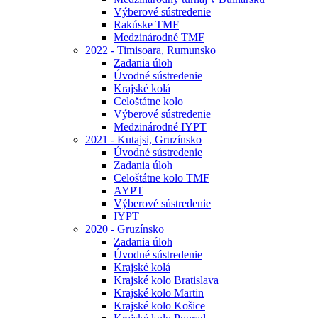
Výberové sústredenie
Rakúske TMF
Medzinárodné TMF
2022 - Timisoara, Rumunsko
Zadania úloh
Úvodné sústredenie
Krajské kolá
Celoštátne kolo
Výberové sústredenie
Medzinárodné IYPT
2021 - Kutajsi, Gruzínsko
Úvodné sústredenie
Zadania úloh
Celoštátne kolo TMF
AYPT
Výberové sústredenie
IYPT
2020 - Gruzínsko
Zadania úloh
Úvodné sústredenie
Krajské kolá
Krajské kolo Bratislava
Krajské kolo Martin
Krajské kolo Košice