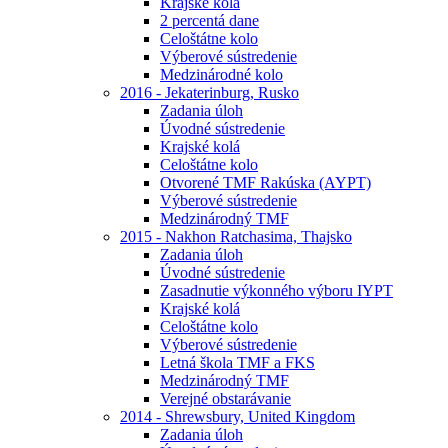
Krajské kolá
2 percentá dane
Celoštátne kolo
Výberové sústredenie
Medzinárodné kolo
2016 - Jekaterinburg, Rusko
Zadania úloh
Úvodné sústredenie
Krajské kolá
Celoštátne kolo
Otvorené TMF Rakúska (AYPT)
Výberové sústredenie
Medzinárodný TMF
2015 - Nakhon Ratchasima, Thajsko
Zadania úloh
Úvodné sústredenie
Zasadnutie výkonného výboru IYPT
Krajské kolá
Celoštátne kolo
Výberové sústredenie
Letná škola TMF a FKS
Medzinárodný TMF
Verejné obstarávanie
2014 - Shrewsbury, United Kingdom
Zadania úloh