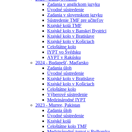
Zadania v anglickom jazyku
Úvodné sústredenie
Zadania v slovenskom jazyku
Sústredenie TMF pre učiteľov
Krajské kolá TMF
Krajské kolo v Banskej Bystrici
Krajské kolo v Bratislave
Krajské kolo v Košiciach
Celoštátne kolo
IYPT vo Švédsku
AYPT v Rakúsku
2024 - Budapešť, Maďarsko
Zadania úloh
Úvodné sústredenie
Krajské kolo v Bratislave
Krajské kolo v Košiciach
Celoštátne kolo
Výberové sústredenie
Medzinárodné IYPT
2023 - Murree, Pakistan
Zadania úloh
Úvodné sústredenie
Krajské kolá
Celoštátne kolo TMF
Medzinárodný turnaj v Bulharsku