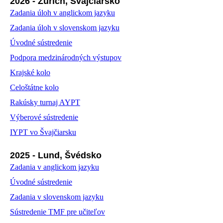
2026 - Zürich, Švajčiarsko
Zadania úloh v anglickom jazyku
Zadania úloh v slovenskom jazyku
Úvodné sústredenie
Podpora medzinárodných výstupov
Krajské kolo
Celoštátne kolo
Rakúsky turnaj AYPT
Výberové sústredenie
IYPT vo Švajčiarsku
2025 - Lund, Švédsko
Zadania v anglickom jazyku
Úvodné sústredenie
Zadania v slovenskom jazyku
Sústredenie TMF pre učiteľov