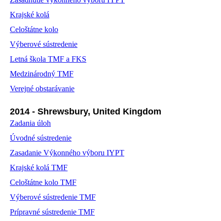
Krajské kolá
Celoštátne kolo
Výberové sústredenie
Letná škola TMF a FKS
Medzinárodný TMF
Verejné obstarávanie
2014 - Shrewsbury, United Kingdom
Zadania úloh
Úvodné sústredenie
Zasadanie Výkonného výboru IYPT
Krajské kolá TMF
Celoštátne kolo TMF
Výberové sústredenie TMF
Prípravné sústredenie TMF