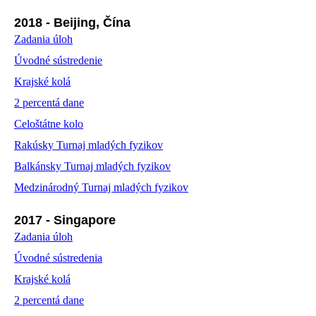
2018 - Beijing, Čína
Zadania úloh
Úvodné sústredenie
Krajské kolá
2 percentá dane
Celoštátne kolo
Rakúsky Turnaj mladých fyzikov
Balkánsky Turnaj mladých fyzikov
Medzinárodný Turnaj mladých fyzikov
2017 - Singapore
Zadania úloh
Úvodné sústredenia
Krajské kolá
2 percentá dane