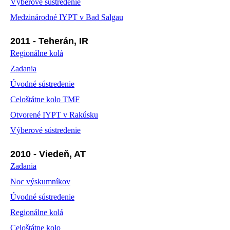
Výberové sústredenie
Medzinárodné IYPT v Bad Salgau
2011 - Teherán, IR
Regionálne kolá
Zadania
Úvodné sústredenie
Celoštátne kolo TMF
Otvorené IYPT v Rakúsku
Výberové sústredenie
2010 - Viedeň, AT
Zadania
Noc výskumníkov
Úvodné sústredenie
Regionálne kolá
Celoštátne kolo