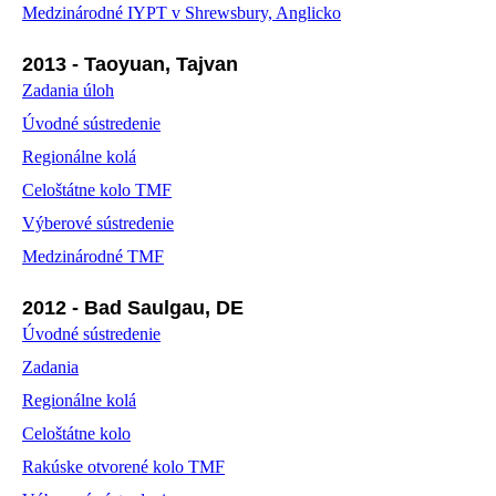
Medzinárodné IYPT v Shrewsbury, Anglicko
2013 - Taoyuan, Tajvan
Zadania úloh
Úvodné sústredenie
Regionálne kolá
Celoštátne kolo TMF
Výberové sústredenie
Medzinárodné TMF
2012 - Bad Saulgau, DE
Úvodné sústredenie
Zadania
Regionálne kolá
Celoštátne kolo
Rakúske otvorené kolo TMF