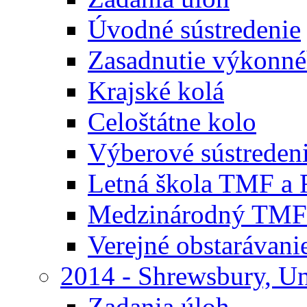
Úvodné sústredenie
Zasadnutie výkonn
Krajské kolá
Celoštátne kolo
Výberové sústreden
Letná škola TMF a
Medzinárodný TMF
Verejné obstarávani
2014 - Shrewsbury, U
Zadania úloh