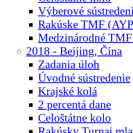
Výberové sústreden
Rakúske TMF (AYP
Medzinárodné TMF
2018 - Beijing, Čína
Zadania úloh
Úvodné sústredenie
Krajské kolá
2 percentá dane
Celoštátne kolo
Rakúsky Turnaj mla