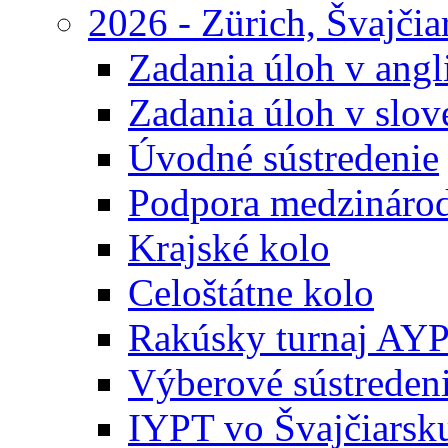
2026 - Zürich, Švajčia
Zadania úloh v ang
Zadania úloh v slo
Úvodné sústredenie
Podpora medzináro
Krajské kolo
Celoštátne kolo
Rakúsky turnaj AY
Výberové sústreden
IYPT vo Švajčiarsk