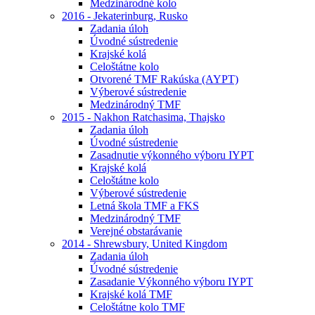
Medzinárodné kolo
2016 - Jekaterinburg, Rusko
Zadania úloh
Úvodné sústredenie
Krajské kolá
Celoštátne kolo
Otvorené TMF Rakúska (AYPT)
Výberové sústredenie
Medzinárodný TMF
2015 - Nakhon Ratchasima, Thajsko
Zadania úloh
Úvodné sústredenie
Zasadnutie výkonného výboru IYPT
Krajské kolá
Celoštátne kolo
Výberové sústredenie
Letná škola TMF a FKS
Medzinárodný TMF
Verejné obstarávanie
2014 - Shrewsbury, United Kingdom
Zadania úloh
Úvodné sústredenie
Zasadanie Výkonného výboru IYPT
Krajské kolá TMF
Celoštátne kolo TMF