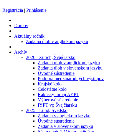
Registrácia
|
Prihlásenie
Domov
Aktuálny ročník
Zadania úloh v anglickom jazyku
Archív
2026 - Zürich, Švajčiarsko
Zadania úloh v anglickom jazyku
Zadania úloh v slovenskom jazyku
Úvodné sústredenie
Podpora medzinárodných výstupov
Krajské kolo
Celoštátne kolo
Rakúsky turnaj AYPT
Výberové sústredenie
IYPT vo Švajčiarsku
2025 - Lund, Švédsko
Zadania v anglickom jazyku
Úvodné sústredenie
Zadania v slovenskom jazyku
Sústredenie TMF pre učiteľov