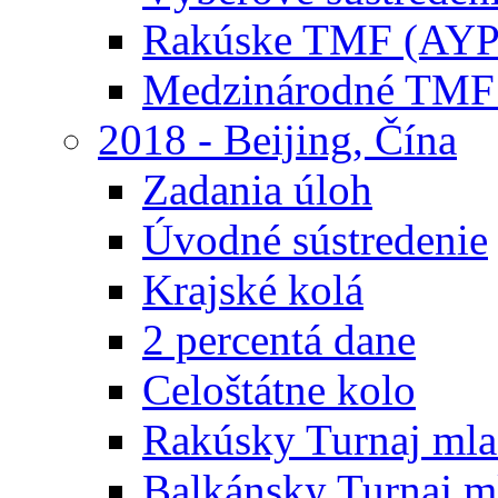
Rakúske TMF (AYP
Medzinárodné TMF
2018 - Beijing, Čína
Zadania úloh
Úvodné sústredenie
Krajské kolá
2 percentá dane
Celoštátne kolo
Rakúsky Turnaj mla
Balkánsky Turnaj m