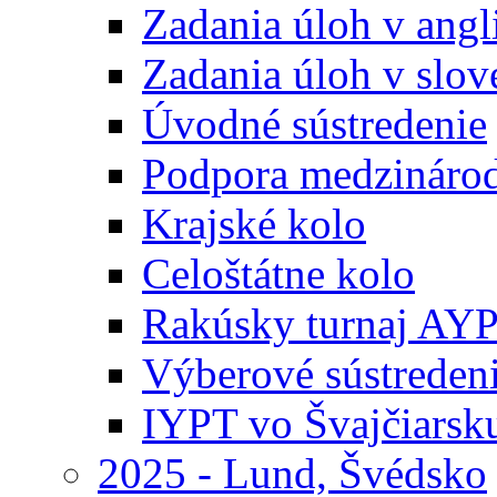
Zadania úloh v ang
Zadania úloh v slo
Úvodné sústredenie
Podpora medzináro
Krajské kolo
Celoštátne kolo
Rakúsky turnaj AY
Výberové sústreden
IYPT vo Švajčiarsk
2025 - Lund, Švédsko