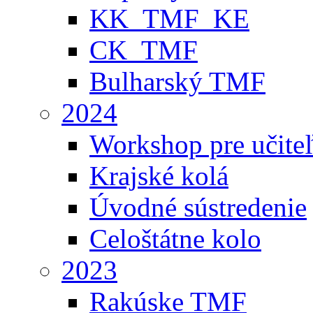
KK_TMF_KE
CK_TMF
Bulharský TMF
2024
Workshop pre učite
Krajské kolá
Úvodné sústredenie
Celoštátne kolo
2023
Rakúske TMF