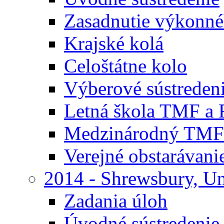
Zasadnutie výkonn
Krajské kolá
Celoštátne kolo
Výberové sústreden
Letná škola TMF a
Medzinárodný TMF
Verejné obstarávani
2014 - Shrewsbury, U
Zadania úloh
Úvodné sústredenie