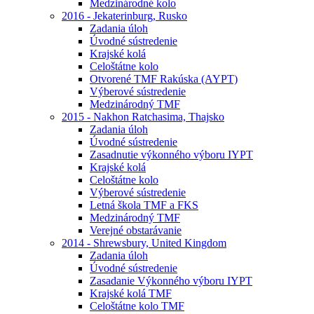
Medzinárodné kolo
2016 - Jekaterinburg, Rusko
Zadania úloh
Úvodné sústredenie
Krajské kolá
Celoštátne kolo
Otvorené TMF Rakúska (AYPT)
Výberové sústredenie
Medzinárodný TMF
2015 - Nakhon Ratchasima, Thajsko
Zadania úloh
Úvodné sústredenie
Zasadnutie výkonného výboru IYPT
Krajské kolá
Celoštátne kolo
Výberové sústredenie
Letná škola TMF a FKS
Medzinárodný TMF
Verejné obstarávanie
2014 - Shrewsbury, United Kingdom
Zadania úloh
Úvodné sústredenie
Zasadanie Výkonného výboru IYPT
Krajské kolá TMF
Celoštátne kolo TMF