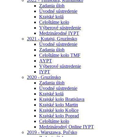
2022 - Timisoara, Rumunsko
Zadania úloh
Úvodné sústredenie
Krajské kolá
Celoštátne kolo
Výberové sústredenie
Medzinárodné IYPT
2021 - Kutajsi, Gruzínsko
Úvodné sústredenie
Zadania úloh
Celoštátne kolo TMF
AYPT
Výberové sústredenie
IYPT
2020 - Gruzínsko
Zadania úloh
Úvodné sústredenie
Krajské kolá
Krajské kolo Bratislava
Krajské kolo Martin
Krajské kolo Košice
Krajské kolo Poprad
Celoštátne kolo
Medzinárodný Online IYPT
2019 - Warszawa, Poľsko