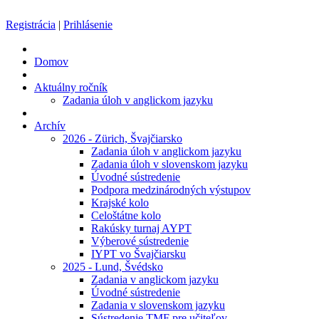
Registrácia
|
Prihlásenie
Domov
Aktuálny ročník
Zadania úloh v anglickom jazyku
Archív
2026 - Zürich, Švajčiarsko
Zadania úloh v anglickom jazyku
Zadania úloh v slovenskom jazyku
Úvodné sústredenie
Podpora medzinárodných výstupov
Krajské kolo
Celoštátne kolo
Rakúsky turnaj AYPT
Výberové sústredenie
IYPT vo Švajčiarsku
2025 - Lund, Švédsko
Zadania v anglickom jazyku
Úvodné sústredenie
Zadania v slovenskom jazyku
Sústredenie TMF pre učiteľov