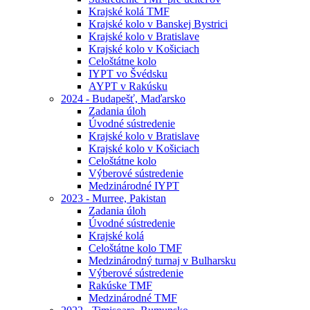
Krajské kolá TMF
Krajské kolo v Banskej Bystrici
Krajské kolo v Bratislave
Krajské kolo v Košiciach
Celoštátne kolo
IYPT vo Švédsku
AYPT v Rakúsku
2024 - Budapešť, Maďarsko
Zadania úloh
Úvodné sústredenie
Krajské kolo v Bratislave
Krajské kolo v Košiciach
Celoštátne kolo
Výberové sústredenie
Medzinárodné IYPT
2023 - Murree, Pakistan
Zadania úloh
Úvodné sústredenie
Krajské kolá
Celoštátne kolo TMF
Medzinárodný turnaj v Bulharsku
Výberové sústredenie
Rakúske TMF
Medzinárodné TMF