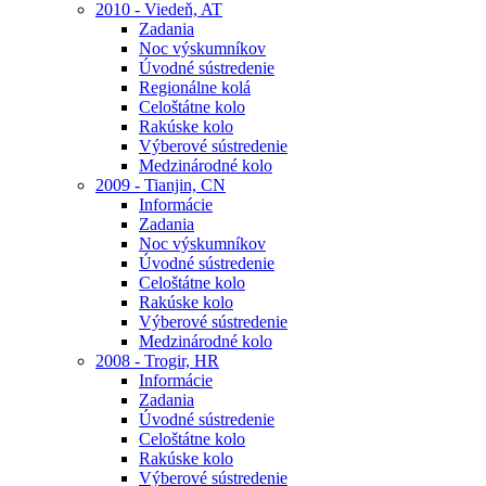
2010 - Viedeň, AT
Zadania
Noc výskumníkov
Úvodné sústredenie
Regionálne kolá
Celoštátne kolo
Rakúske kolo
Výberové sústredenie
Medzinárodné kolo
2009 - Tianjin, CN
Informácie
Zadania
Noc výskumníkov
Úvodné sústredenie
Celoštátne kolo
Rakúske kolo
Výberové sústredenie
Medzinárodné kolo
2008 - Trogir, HR
Informácie
Zadania
Úvodné sústredenie
Celoštátne kolo
Rakúske kolo
Výberové sústredenie