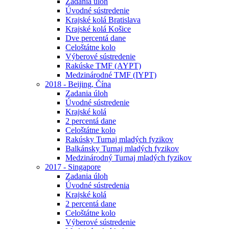
Zadania úloh
Úvodné sústredenie
Krajské kolá Bratislava
Krajské kolá Košice
Dve percentá dane
Celoštátne kolo
Výberové sústredenie
Rakúske TMF (AYPT)
Medzinárodné TMF (IYPT)
2018 - Beijing, Čína
Zadania úloh
Úvodné sústredenie
Krajské kolá
2 percentá dane
Celoštátne kolo
Rakúsky Turnaj mladých fyzikov
Balkánsky Turnaj mladých fyzikov
Medzinárodný Turnaj mladých fyzikov
2017 - Singapore
Zadania úloh
Úvodné sústredenia
Krajské kolá
2 percentá dane
Celoštátne kolo
Výberové sústredenie