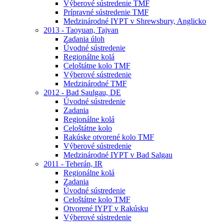
Výberové sústredenie TMF
Prípravné sústredenie TMF
Medzinárodné IYPT v Shrewsbury, Anglicko
2013 - Taoyuan, Tajvan
Zadania úloh
Úvodné sústredenie
Regionálne kolá
Celoštátne kolo TMF
Výberové sústredenie
Medzinárodné TMF
2012 - Bad Saulgau, DE
Úvodné sústredenie
Zadania
Regionálne kolá
Celoštátne kolo
Rakúske otvorené kolo TMF
Výberové sústredenie
Medzinárodné IYPT v Bad Salgau
2011 - Teherán, IR
Regionálne kolá
Zadania
Úvodné sústredenie
Celoštátne kolo TMF
Otvorené IYPT v Rakúsku
Výberové sústredenie