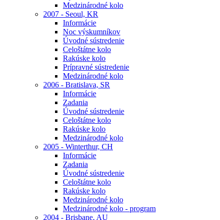
Medzinárodné kolo
2007 - Seoul, KR
Informácie
Noc výskumníkov
Úvodné sústredenie
Celoštátne kolo
Rakúske kolo
Prípravné sústredenie
Medzinárodné kolo
2006 - Bratislava, SR
Informácie
Zadania
Úvodné sústredenie
Celoštátne kolo
Rakúske kolo
Medzinárodné kolo
2005 - Winterthur, CH
Informácie
Zadania
Úvodné sústredenie
Celoštátne kolo
Rakúske kolo
Medzinárodné kolo
Medzinárodné kolo - program
2004 - Brisbane, AU